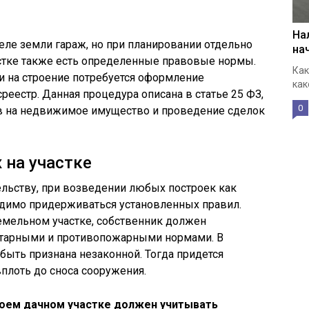
На
еле земли гараж, но при планировании отдельно
на
стке также есть определенные правовые нормы.
Как
и на строение потребуется оформление
как
среестр. Данная процедура описана в статье 25 ФЗ,
0
в на недвижимое имущество и проведение сделок
 на участке
льству, при возведении любых построек как
одимо придерживаться установленных правил.
емельном участке, собственник должен
итарными и противопожарными нормами. В
быть признана незаконной. Тогда придется
плоть до сноса сооружения.
оем дачном участке должен учитывать