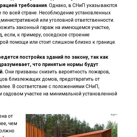
рацией требования
. Однако, в СНиП указываются
 по всей стране. Несоблюдение установленных
дминистративной или уголовной ответственности.
оложить законный гараж на имеющемся участке,
, если, к примеру, соседское строение
рой помощи или стоит слишком близко к границе.
едется постройка зданий по закону, так как
дразумевает, что принятые нормы будут
й.
Они призваны снизить вероятность пожаров,
цов близлежащих домов, предотвратить от
далее. В соответствие с положениями СНиП,
м садовом участке на минимальной установленной
ена от
ее, чем
должно