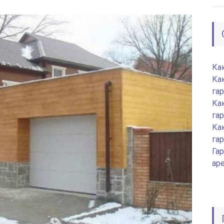
Ка
Ка
га
Ка
га
Ка
га
Гар
ар