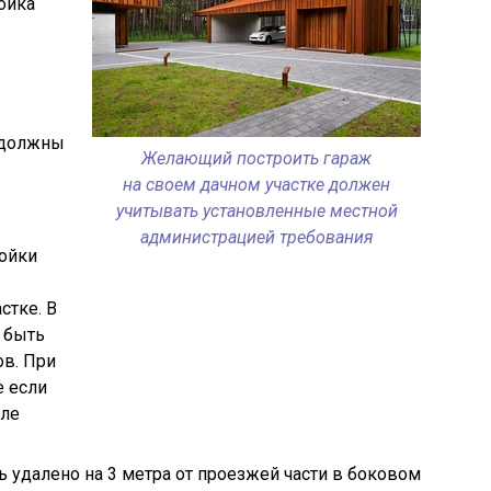
ройка
 должны
Желающий построить гараж
на своем дачном участке должен
учитывать установленные местной
администрацией требования
ройки
стке. В
 быть
ов. При
е если
мле
удалено на 3 метра от проезжей части в боковом