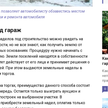
е позволяет автомобилисту обзавестись местом
ки и ремонта автомобиля
д гараж
аделов под строительство можно увидеть на
ти, но не все знают, как получить землю от
ных основаниях. Процедуру нужно начинать с
ю. Земли поселений находятся в собственности
Ка
ет действует от его лица и принимает решения о
га
ей. При этом выдаются земельные наделы в
Как
 торгов.
неп
пра
а торгах, преимущество данного способа состоит
0
очередь. Остается только выиграть аукцион и
остроек на выбранном участке. В
приобрести земельный надел, оплатив только