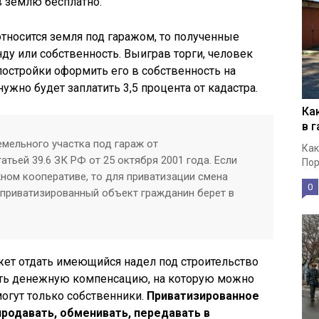
в землю бесплатно.
 относится земля под гаражом, то полученные
ду или собственность. Выиграв торги, человек
постройки оформить его в собственность на
ужно будет заплатить 3,5 процента от кадастра.
Ка
в 
мельного участка под гараж от
Как
атьей 39.6 ЗК РФ от 25 октября 2001 года. Если
Пор
жном кооперативе, то для приватизации смена
0
Неприватизированный объект гражданин берет в
ет отдать имеющийся надел под строительство
ить денежную компенсацию, на которую можно
могут только собственники.
Приватизированное
родавать, обменивать, передавать в