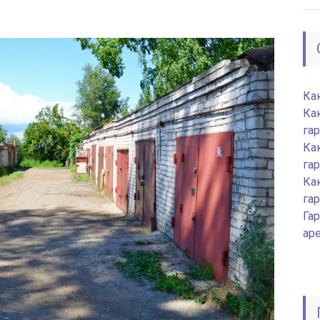
Ка
Ка
га
Ка
га
Ка
га
Гар
ар