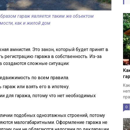
бразом гараж является таким же объектом
мости, как и жилой дом
жная амнистия. Это закон, который будет принят в
ть регистрацию гаража в собственность. Из-за
в создаются сложные ситуации:
Ка
га
недвижимость по всем правила.
Как
 гараж или взять его в ипотеку.
неп
и для гаража, потому что нет необходимых
пра
0
аличии подобных одноэтажных строений, потому
вляются малогабаритными. Оформление гаража не
этому они не облагаются налогами по декларации.