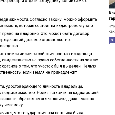
 Росреестр и отдать сотруднику копии самых
Ка
га
 недвижимости. Согласно закону, можно оформить
жимость, которая состоит на кадастровом учете.
Что
как
 право на владение. Это может быть договор
верждающий долевое строительство,
0
следство.
что земля является собственностью владельца.
 свидетельство на право собственности на землю
 органов о том, что участок был выделен. Нельзя
твенность, если земля не принадлежит
та, удостоверяющего личность владельца,
 недвижимостью. Нельзя ставить на кадастровый
 личность обратившегося человека, даже если по
у человеку.
начится, что государственная пошлина была