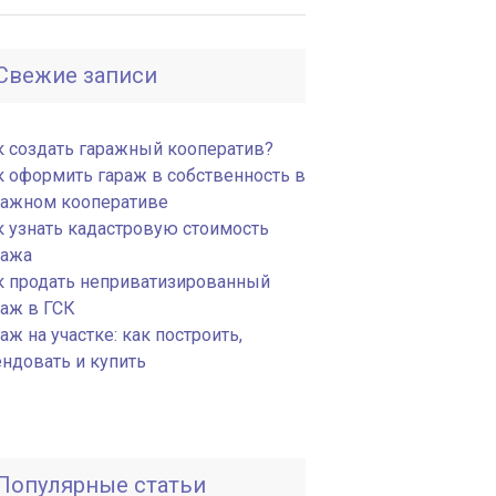
Свежие записи
к создать гаражный кооператив?
к оформить гараж в собственность в
ражном кооперативе
к узнать кадастровую стоимость
ража
к продать неприватизированный
раж в ГСК
аж на участке: как построить,
ендовать и купить
Популярные статьи