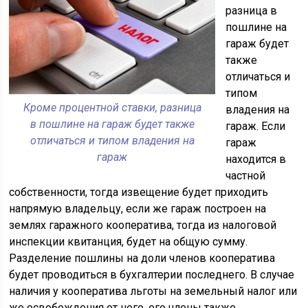
разница в
пошлине на
гараж будет
также
отличаться и
типом
Кроме процентной ставки, разница
владения на
в пошлине на гараж будет также
гараж. Если
отличаться и типом владения на
гараж
гараж
находится в
частной
собственности, тогда извещение будет приходить
напрямую владельцу, если же гараж построен на
землях гаражного кооператива, тогда из налоговой
инспекции квитанция, будет на общую сумму.
Разделение пошлины на доли членов кооператива
будет проводиться в бухгалтерии последнего. В случае
наличия у кооператива льготы на земельный налог или
же освобождения от него, его члены также