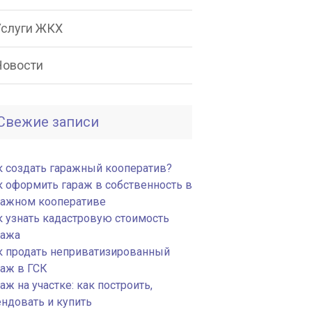
Услуги ЖКХ
Новости
Свежие записи
к создать гаражный кооператив?
к оформить гараж в собственность в
ражном кооперативе
к узнать кадастровую стоимость
ража
к продать неприватизированный
раж в ГСК
аж на участке: как построить,
ендовать и купить