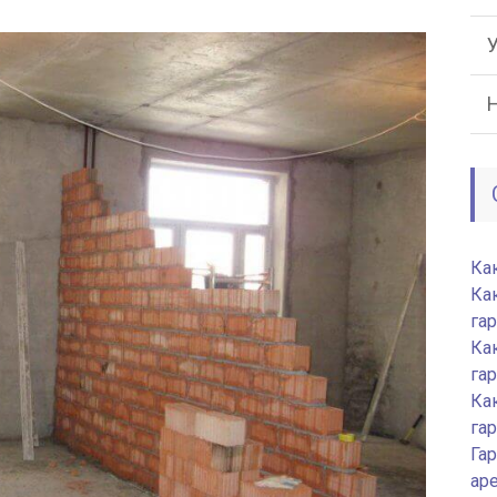
Ка
Ка
га
Ка
га
Ка
га
Гар
ар