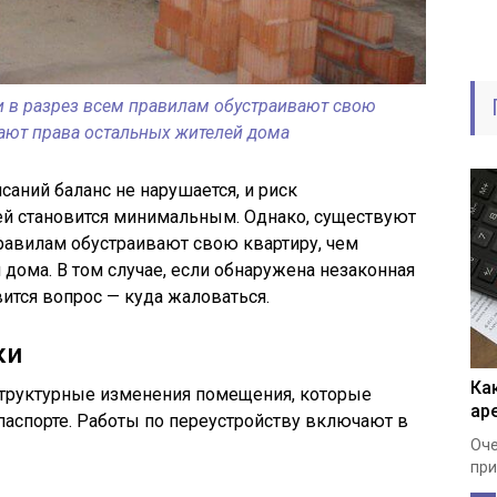
и в разрез всем правилам обустраивают свою
шают права остальных жителей дома
саний баланс не нарушается, и риск
й становится минимальным. Однако, существуют
правилам обустраивают свою квартиру, чем
дома. В том случае, если обнаружена незаконная
ится вопрос — куда жаловаться.
ки
Ка
структурные изменения помещения, которые
ар
паспорте. Работы по переустройству включают в
Оче
при